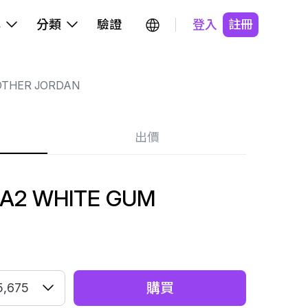
牌
分類
驗證
登入
註冊
OTHER JORDAN
出價
MA2 WHITE GUM
購買
5,675