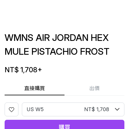
WMNS AIR JORDAN HEX
MULE PISTACHIO FROST
NT$ 1,708
+
直接購買
出價
US W5
NT$ 1,708
購買