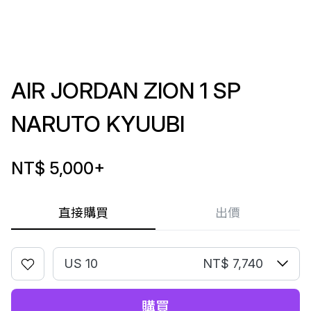
AIR JORDAN ZION 1 SP
NARUTO KYUUBI
NT$ 5,000
+
直接購買
出價
US 10
NT$ 7,740
購買