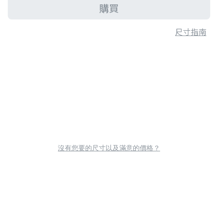
購買
尺寸指南
沒有您要的尺寸以及滿意的價格？