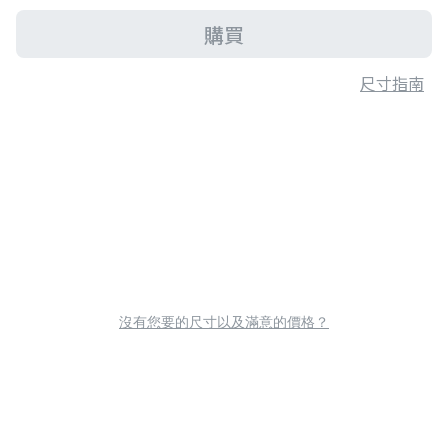
購買
尺寸指南
沒有您要的尺寸以及滿意的價格？