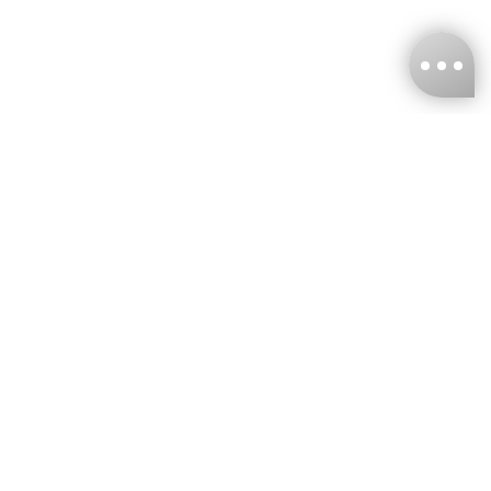
台灣娜克阜股份有限公司
統編
：55861636
聯絡我們