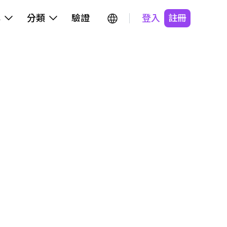
牌
分類
驗證
登入
註冊