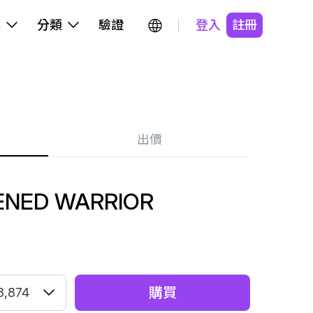
牌
分類
驗證
登入
註冊
出價
TENED WARRIOR
購買
8,874