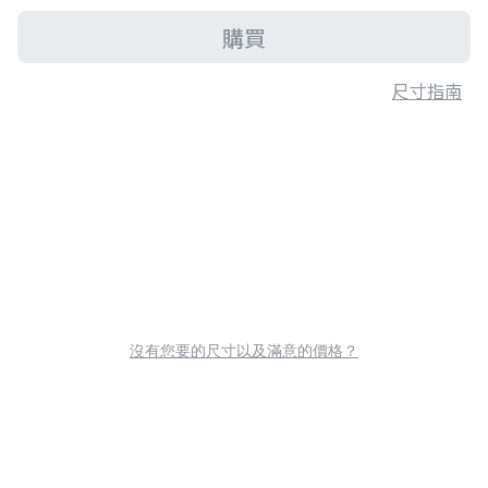
購買
尺寸指南
沒有您要的尺寸以及滿意的價格？