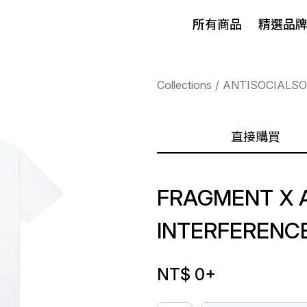
所有商品
精選品
Collections
ANTISOCIALSO
直接購買
FRAGMENT X 
INTERFERENCE
NT$ 0
+