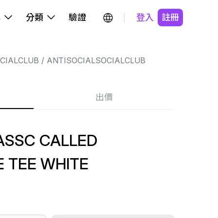
牌
分類
驗證
登入
註冊
CIALCLUB
ANTISOCIALSOCIALCLUB
出價
ASSC CALLED
 TEE WHITE