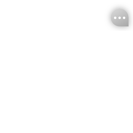
台灣娜克阜股份有限公司
統編
：55861636
聯絡我們