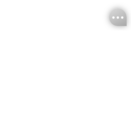
台灣娜克阜股份有限公司
統編
：55861636
聯絡我們