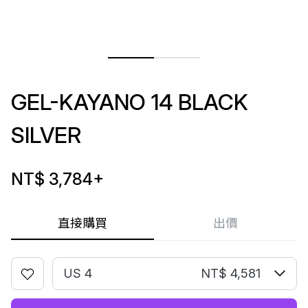
GEL-KAYANO 14 BLACK
SILVER
NT$ 3,784
+
直接購買
出價
US 4
NT$ 4,581