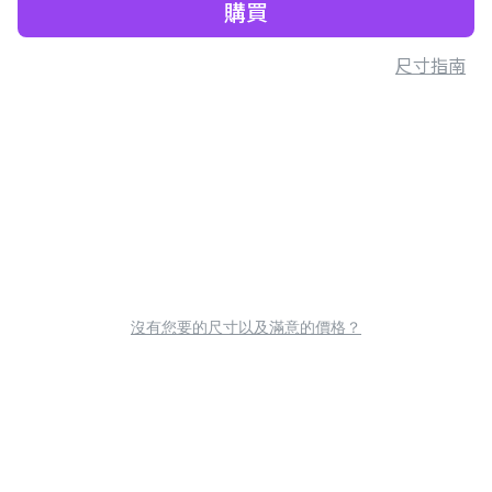
購買
尺寸指南
沒有您要的尺寸以及滿意的價格？