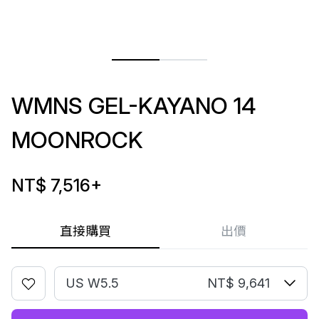
WMNS GEL-KAYANO 14
MOONROCK
NT$ 7,516
+
直接購買
出價
US W5.5
NT$ 9,641