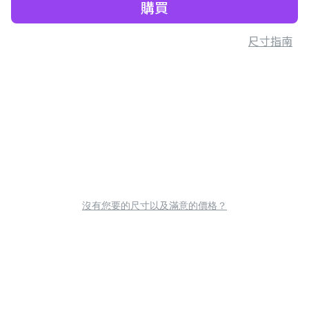
購買
尺寸指南
沒有您要的尺寸以及滿意的價格？