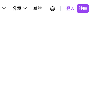
牌
分類
驗證
登入
註冊