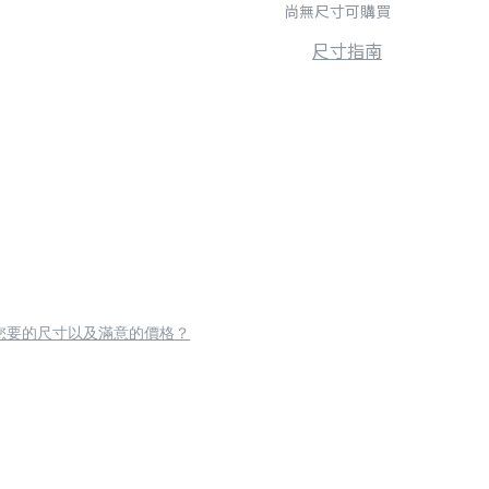
尚無尺寸可購買
尺寸指南
您要的尺寸以及滿意的價格？