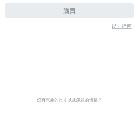
購買
尺寸指南
沒有您要的尺寸以及滿意的價格？