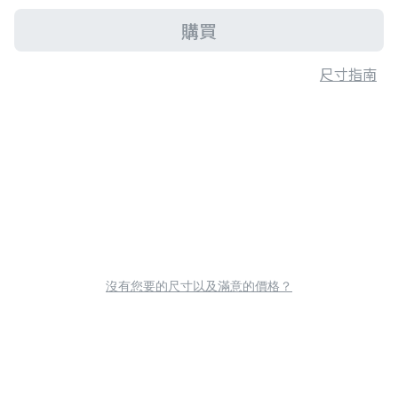
購買
尺寸指南
沒有您要的尺寸以及滿意的價格？