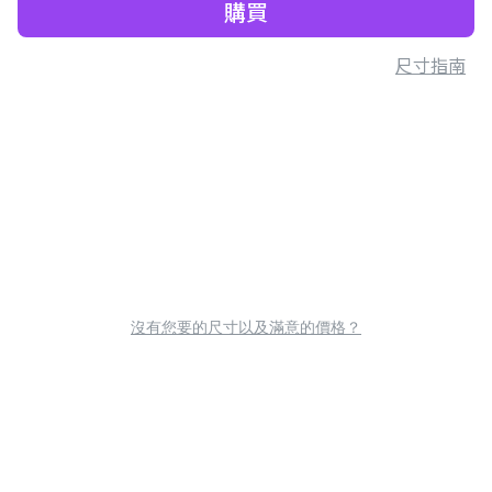
購買
尺寸指南
沒有您要的尺寸以及滿意的價格？