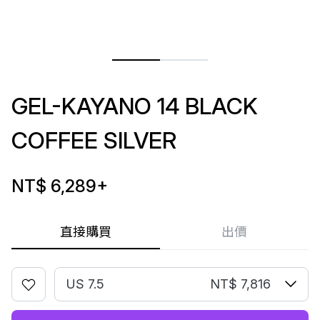
GEL-KAYANO 14 BLACK
COFFEE SILVER
NT$ 6,289
+
直接購買
出價
US 7.5
NT$ 7,816