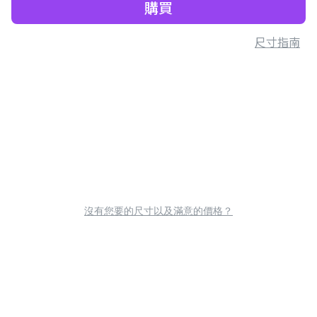
購買
尺寸指南
沒有您要的尺寸以及滿意的價格？