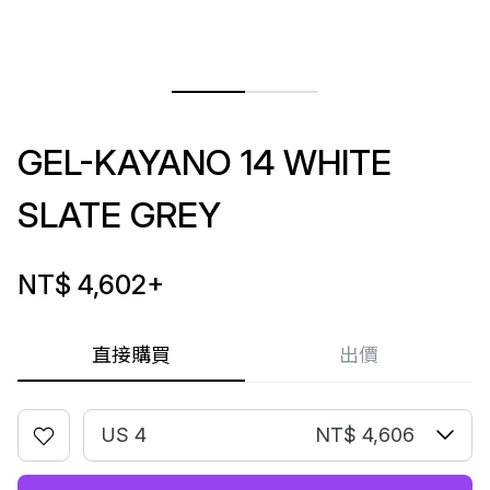
GEL-KAYANO 14 WHITE
SLATE GREY
NT$ 4,602
+
直接購買
出價
US 4
NT$ 4,606