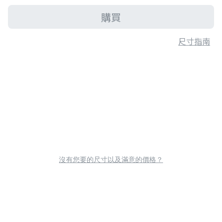
購買
尺寸指南
沒有您要的尺寸以及滿意的價格？