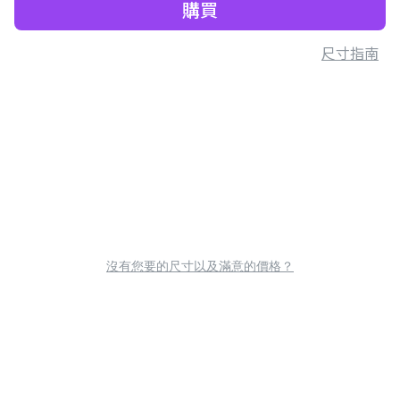
購買
尺寸指南
沒有您要的尺寸以及滿意的價格？