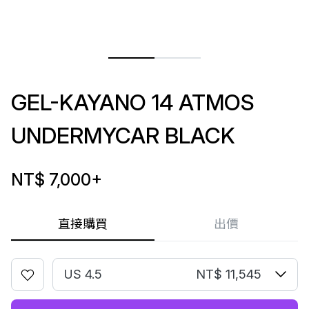
GEL-KAYANO 14 ATMOS
UNDERMYCAR BLACK
NT$ 7,000
+
直接購買
出價
US 4.5
NT$ 11,545