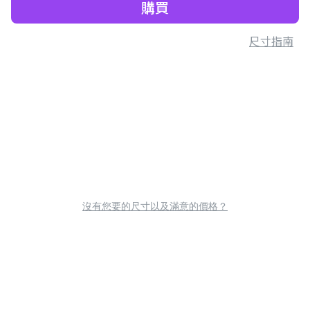
購買
尺寸指南
沒有您要的尺寸以及滿意的價格？