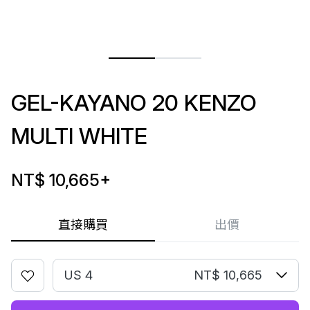
GEL-KAYANO 20 KENZO
MULTI WHITE
NT$ 10,665
+
直接購買
出價
US 4
NT$ 10,665