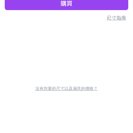
購買
尺寸指南
沒有您要的尺寸以及滿意的價格？