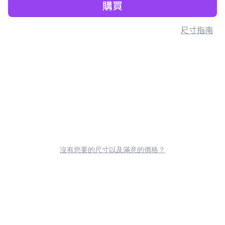
購買
尺寸指南
沒有您要的尺寸以及滿意的價格？