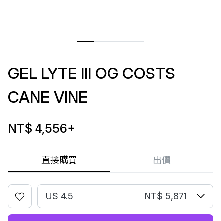
GEL LYTE III OG COSTS
CANE VINE
NT$ 4,556
+
直接購買
出價
US 4.5
NT$ 5,871