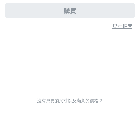
購買
尺寸指南
沒有您要的尺寸以及滿意的價格？