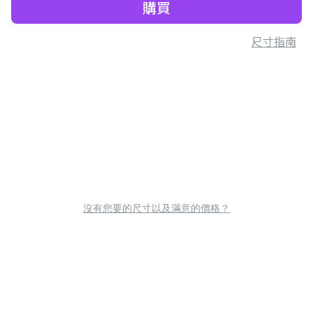
購買
尺寸指南
沒有您要的尺寸以及滿意的價格？