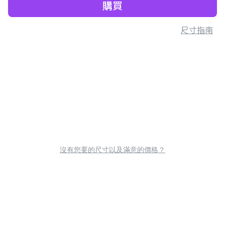
購買
尺寸指南
沒有您要的尺寸以及滿意的價格？