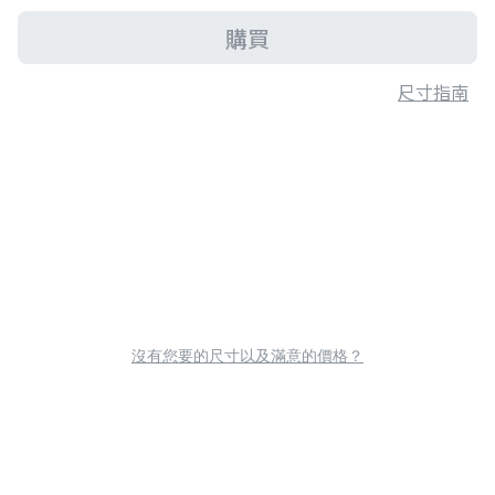
購買
尺寸指南
沒有您要的尺寸以及滿意的價格？