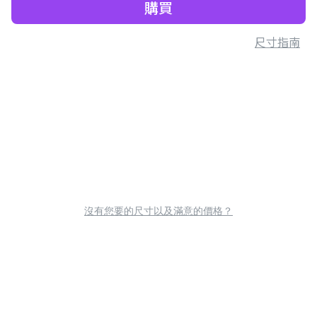
購買
尺寸指南
沒有您要的尺寸以及滿意的價格？