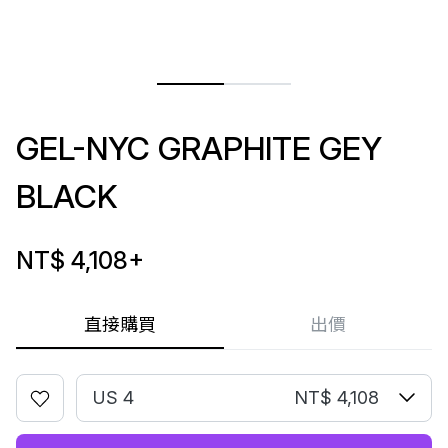
GEL-NYC GRAPHITE GEY
BLACK
NT$ 4,108
+
直接購買
出價
US 4
NT$ 4,108