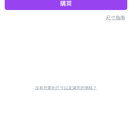
購買
尺寸指南
沒有您要的尺寸以及滿意的價格？