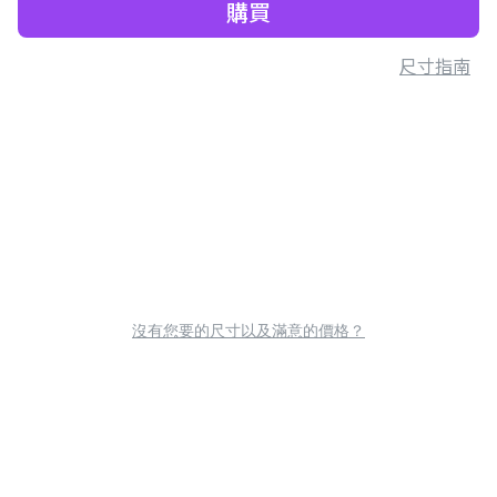
購買
尺寸指南
沒有您要的尺寸以及滿意的價格？