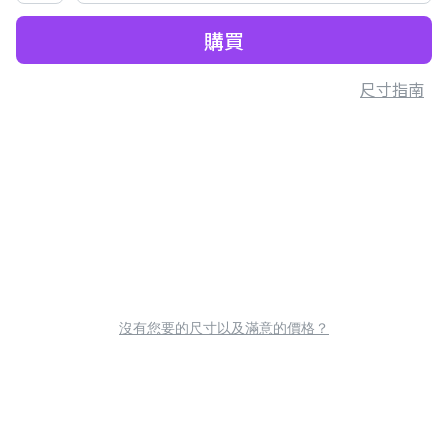
購買
尺寸指南
沒有您要的尺寸以及滿意的價格？