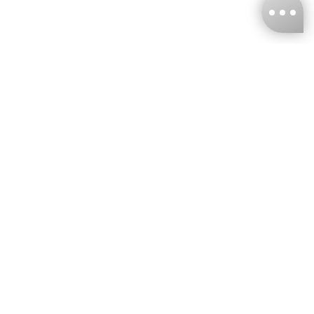
台灣娜克阜股份有限公司
統編
：55861636
聯絡我們
+886-2-2706-9977 (#19)