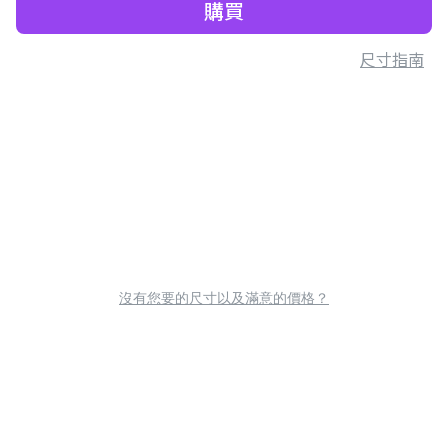
購買
尺寸指南
沒有您要的尺寸以及滿意的價格？