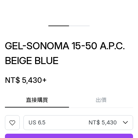
GEL-SONOMA 15-50 A.P.C.
BEIGE BLUE
NT$ 5,430
+
直接購買
出價
US 6.5
NT$ 5,430