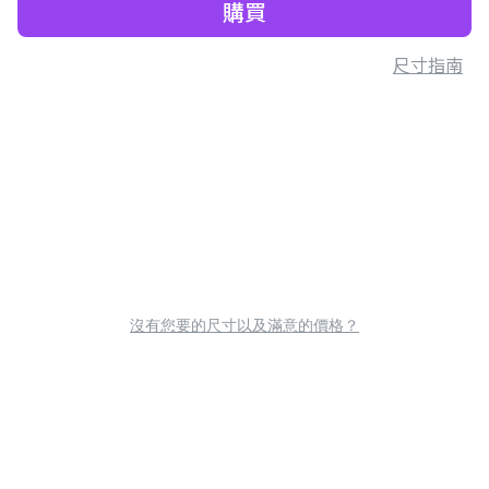
購買
尺寸指南
沒有您要的尺寸以及滿意的價格？