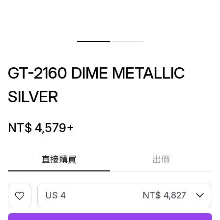
GT-2160 DIME METALLIC
SILVER
NT$ 4,579
+
直接購買
出價
US 4
NT$ 4,827