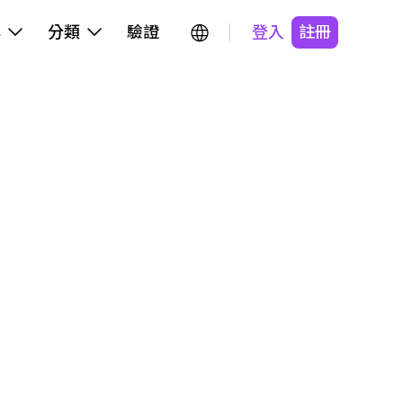
牌
分類
驗證
登入
註冊