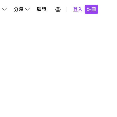
牌
分類
驗證
登入
註冊