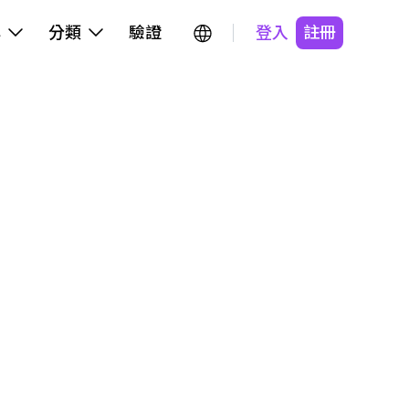
牌
分類
驗證
登入
註冊