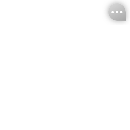
台灣娜克阜股份有限公司
統編
：55861636
聯絡我們
+886-2-2706-9977 (#19)