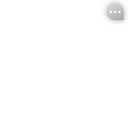
台灣娜克阜股份有限公司
統編
：55861636
聯絡我們
+886-2-2706-9977 (#19)