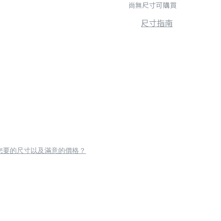
尚無尺寸可購買
尺寸指南
您要的尺寸以及滿意的價格？