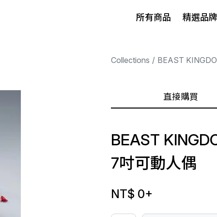
所有商品
精選品
Collections
BEAST KINGD
直接購買
BEAST KING
7吋可動人偶
NT$ 0
+