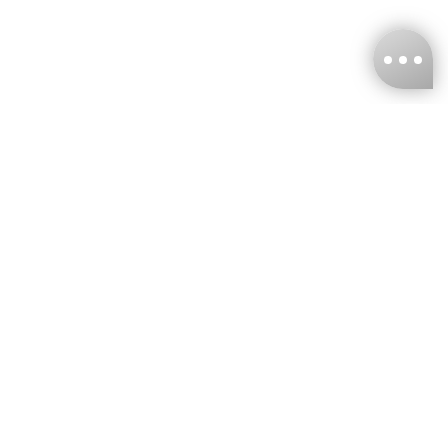
台灣娜克阜股份有限公司
統編
：55861636
聯絡我們