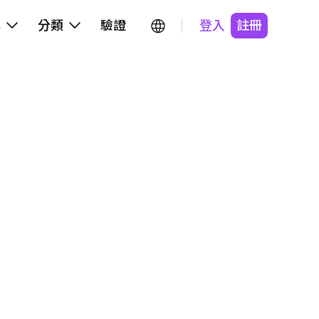
牌
分類
驗證
登入
註冊