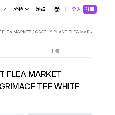
牌
分類
驗證
登入
註冊
 FLEA MARKET
CACTUS PLANT FLEA MARKET
出價
T FLEA MARKET
GRIMACE TEE WHITE