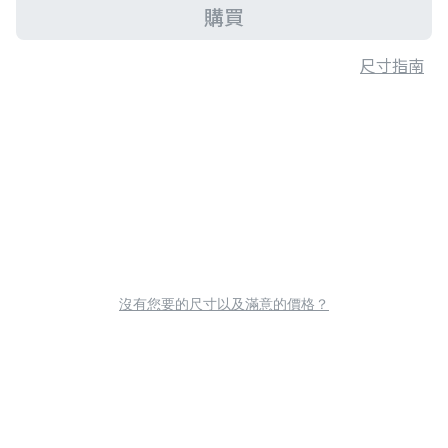
購買
尺寸指南
沒有您要的尺寸以及滿意的價格？