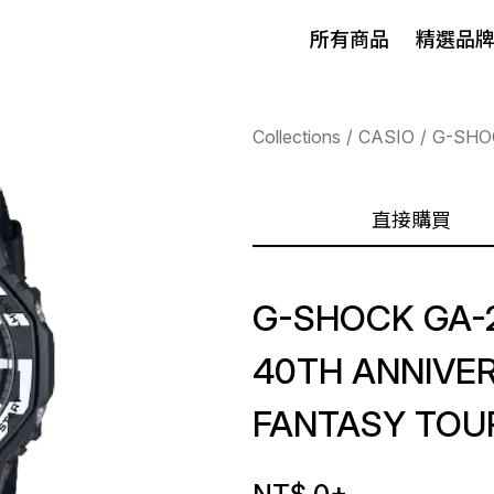
所有商品
精選品
Collections
CASIO
G-SHO
直接購買
G-SHOCK GA-
40TH ANNIVE
FANTASY TOU