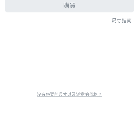
購買
尺寸指南
沒有您要的尺寸以及滿意的價格？