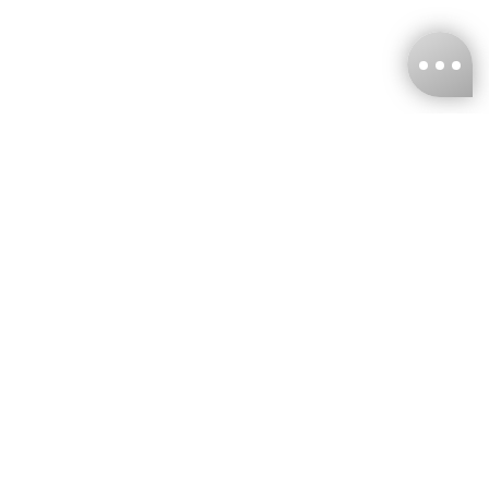
台灣娜克阜股份有限公司
統編
：55861636
聯絡我們