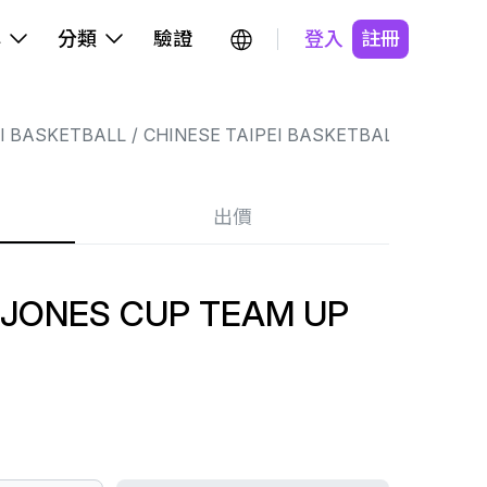
牌
分類
驗證
登入
註冊
EI BASKETBALL
CHINESE TAIPEI BASKETBALL
出價
 JONES CUP TEAM UP